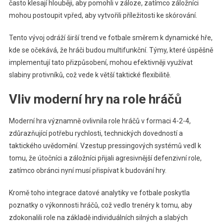
často klesají hlouběji, aby pomohli v záloze, zatímco záložníci
mohou postoupit vpřed, aby vytvořili příležitosti ke skórování.
Tento vývoj odráží širší trend ve fotbale směrem k dynamické hře,
kde se očekává, že hráči budou multifunkční. Týmy, které úspěšně
implementují tato přizpůsobení, mohou efektivněji využívat
slabiny protivníků, což vede k větší taktické flexibilitě.
Vliv moderní hry na role hráčů
Moderní hra významně ovlivnila role hráčů v formaci 4-2-4,
zdůrazňující potřebu rychlosti, technických dovedností a
taktického uvědomění. Vzestup pressingových systémů vedl k
tomu, že útočníci a záložníci přijali agresivnější defenzivní role,
zatímco obránci nyní musí přispívat k budování hry.
Kromě toho integrace datové analytiky ve fotbale poskytla
poznatky o výkonnosti hráčů, což vedlo trenéry k tomu, aby
zdokonalili role na základě individuálních silných a slabých