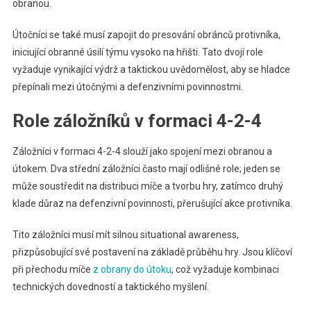
obranou.
Útočníci se také musí zapojit do presování obránců protivníka,
iniciující obranné úsilí týmu vysoko na hřišti. Tato dvojí role
vyžaduje vynikající výdrž a taktickou uvědomělost, aby se hladce
přepínali mezi útočnými a defenzivními povinnostmi.
Role záložníků v formaci 4-2-4
Záložníci v formaci 4-2-4 slouží jako spojení mezi obranou a
útokem. Dva střední záložníci často mají odlišné role; jeden se
může soustředit na distribuci míče a tvorbu hry, zatímco druhý
klade důraz na defenzivní povinnosti, přerušující akce protivníka.
Tito záložníci musí mít silnou situational awareness,
přizpůsobující své postavení na základě průběhu hry. Jsou klíčoví
při přechodu míče
z obrany do útoku
, což vyžaduje kombinaci
technických dovedností a taktického myšlení.