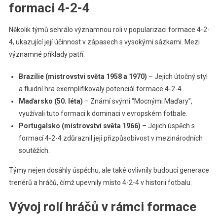
formaci 4-2-4
Několik týmů sehrálo významnou roli v popularizaci formace 4-2-
4, ukazující její účinnost v zápasech s vysokými sázkami. Mezi
významné příklady patří:
Brazílie (mistrovství světa 1958 a 1970)
– Jejich útočný styl
a fluidní hra exemplifikovaly potenciál formace 4-2-4.
Maďarsko (50. léta)
– Známí svými “Mocnými Maďary”,
využívali tuto formaci k dominaci v evropském fotbale.
Portugalsko (mistrovství světa 1966)
– Jejich úspěch s
formací 4-2-4 zdůraznil její přizpůsobivost v mezinárodních
soutěžích.
Týmy nejen dosáhly úspěchu, ale také ovlivnily budoucí generace
trenérů a hráčů, čímž upevnily místo 4-2-4 v historii fotbalu.
Vývoj rolí hráčů v rámci formace