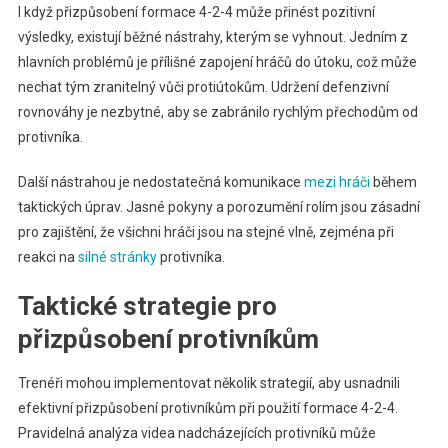
I když přizpůsobení formace 4-2-4 může přinést pozitivní
výsledky, existují běžné nástrahy, kterým se vyhnout. Jedním z
hlavních problémů je přílišné zapojení hráčů do útoku, což může
nechat tým zranitelný vůči protiútokům. Udržení defenzivní
rovnováhy je nezbytné, aby se zabránilo rychlým přechodům od
protivníka.
Další nástrahou je nedostatečná komunikace
mezi hráči
během
taktických úprav. Jasné pokyny a porozumění rolím jsou zásadní
pro zajištění, že všichni hráči jsou na stejné vlně, zejména při
reakci na
silné stránky
protivníka.
Taktické strategie pro
přizpůsobení protivníkům
Trenéři mohou implementovat několik strategií, aby usnadnili
efektivní přizpůsobení protivníkům při použití formace 4-2-4.
Pravidelná analýza videa nadcházejících protivníků může