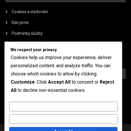
Cookies a sledování
Kdo jsme
Podmínky služby
Spojte se s námi
We respect your privacy
Zásady ochrany osobních údajů
Cookies help us improve your experience, deliver
personalized content, and analyze traffic. You can
KATEGORIE
choose which cookies to allow by clicking
Customize
. Click
Accept All
to consent or
Reject
4-2-4 Hráčské role
All
to decline non-essential cookies.
4-2-4 Taktické výhody
Customize
Strategie formace 4-2-4
Reject All
|
Theme: News Portal by
Mystery Themes
.