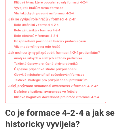
Klíčové týmy, které popularizovaly formaci 4-2-4
Vývoj rolí hráčů v rámci formace
Vliv taktických posunů na formaci 4-2-4
Jak se vyvíjejí role hráčů v formaci 4-2-4?
Role útočníků v formaci 4-2-4
Role záložníků v formaci 4-2-4
Role obránců v formaci 4-2-4
Přizpůsobení povinností hráčů v průběhu času
Vliv moderní hry na role hráčů
Jak mohou týmy přizpůsobit formaci 4-2-4 protivníkům?
Analýza silných a slabých stránek protivníka
Taktické úpravy pro různé styly protivníků
Úspěšné případové studie přizpůsobení
Obvyklé nástrahy při přizpůsobování formace
Taktické strategie pro přizpůsobení protivníkům
Jaký je význam situational awareness v formaci 4-2-4?
Definice situational awareness ve fotbale
Klíčové kognitivní dovednosti pro hráče v formaci 4-2-4
Co je formace 4-2-4 a jak se
historicky vyvíjela?