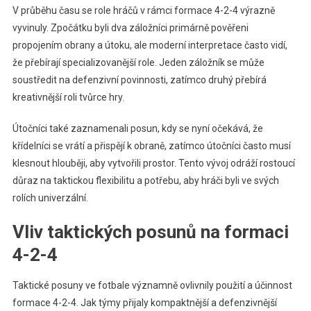
V průběhu času se role hráčů v rámci formace 4-2-4 výrazně
vyvinuly. Zpočátku byli dva záložníci primárně pověřeni
propojením obrany a útoku, ale moderní interpretace často vidí,
že přebírají specializovanější role. Jeden záložník se může
soustředit na defenzivní povinnosti, zatímco druhý přebírá
kreativnější roli tvůrce hry.
Útočníci také zaznamenali posun, kdy se nyní očekává, že
křídelníci se vrátí a přispějí k obraně, zatímco útočníci často musí
klesnout hlouběji, aby vytvořili prostor. Tento vývoj odráží rostoucí
důraz na taktickou flexibilitu a potřebu, aby hráči byli ve svých
rolích univerzální.
Vliv taktických posunů na formaci
4-2-4
Taktické posuny ve fotbale významně ovlivnily použití a účinnost
formace 4-2-4. Jak týmy přijaly kompaktnější a defenzivnější