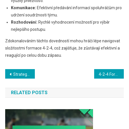
využily příležitosti.
Komunikace:
Efektivní předávání informací spoluhráčům pro
udržení soudržnosti týmu.
Rozhodování:
Rychlé vyhodnocení možností pro výběr
nejlepšího postupu.
Zdokonalováním těchto dovedností mohou hráči lépe navigovat
složitostmi formace 4-2-4, což zajišťuje, že zůstávají efektivní a
reagující po celou dobu zápasu.
Post
Strategie formace 4-2-4: Úloha křídelních hráčů, Centrální tvoření hry, Defenzivní pokrytí
4-2-4 Formace: Hrozby z protiútoků, Rychlost v přechodu, Využívání slabin
navigation
RELATED POSTS