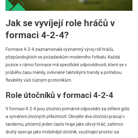
Jak se vyvíjejí role hráčů v
formaci 4-2-4?
Formace 4-2-4 zaznamenala významný vývoj rolí hráčů,
přizpůsobujících se požadavkům moderního fotbalu. Každá
pozice v rámci formace má specifické odpovědnosti, které se v
průběhu času měnily, ovlivněné taktickými trendy a potřebou
flexibility vůči různým protivníkům.
Role útočníků v formaci 4-2-4
V formaci 4-2-4 jsou útočníci primárně odpovědní za střílení gólů
a vytváření útočných příležitostí. Obvykle dva útočníci pracují v
tandemu, přičemž jeden často hraje jako cílový hráč, zatímco
druhý operuje jako mobilnější útočník, využívající prostor za