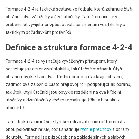
Formace 4-2-4 je taktická sestava ve fotbale, která zahrnuje čtyři
obránce, dva záložníky a čtyři útočníky. Tato formace se v
průběhu let vyvíjela, přizpůsobovala se změnám ve stylu hry a
taktickým požadavkům protivníků.
Definice a struktura formace 4-2-4
Formace 4-2-4 se vyznačuje vyváženým přístupem, který
poskytuje jak defenzivní stabilitu, tak útočné možnosti. Čtyři
obránci obvykle tvoří dva střední obránci a dva krajní obránci,
zatímco dva záložníci často hrají dvojí roli, podporující jak obranu,
tak útok. Čtyři útočníci jsou obvykle rozděleni na dva křídelní
útočníky a dva útočníky, což maximalizuje šířku a hloubku v
útočné hře.
Tato struktura umožňuje týmům udržovat silnou přítomnost v
obou polovinách hřiště, což usnadňuje
rychlé přechody
z obrany
do útoku. Formaci lze přizpůsobit na základě silných a slabých