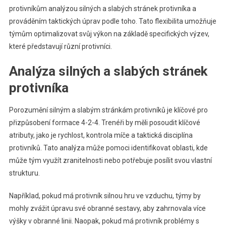
protivníkům analýzou silných a slabých stránek protivníka a
prováděním taktických úprav podle toho. Tato flexibilita umožňuje
týmům optimalizovat svůj výkon na základě specifických výzev,
které představují různí protivníci.
Analýza silných a slabých stránek
protivníka
Porozumění silným a slabým stránkám protivníků je klíčové pro
přizpůsobení formace 4-2-4. Trenéři by měli posoudit klíčové
atributy, jako je rychlost, kontrola míče a taktická disciplína
protivníků. Tato analýza může pomoci identifikovat oblasti, kde
může tým využít zranitelnosti nebo potřebuje posílit svou vlastní
strukturu.
Například, pokud má protivník silnou hru ve vzduchu, týmy by
mohly zvážit úpravu své obranné sestavy, aby zahrnovala více
výšky v obranné linii. Naopak, pokud má protivník problémy s