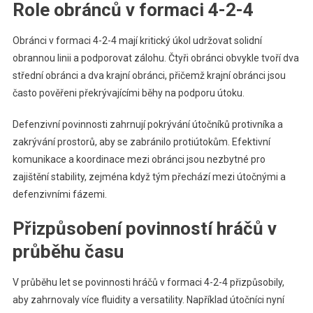
Role obránců v formaci 4-2-4
Obránci v formaci 4-2-4 mají kritický úkol udržovat solidní
obrannou linii a podporovat zálohu. Čtyři obránci obvykle tvoří dva
střední obránci a dva krajní obránci, přičemž krajní obránci jsou
často pověřeni překrývajícími běhy na podporu útoku.
Defenzivní povinnosti zahrnují pokrývání útočníků protivníka a
zakrývání prostorů, aby se zabránilo protiútokům. Efektivní
komunikace a koordinace mezi obránci jsou nezbytné pro
zajištění stability, zejména když tým přechází mezi útočnými a
defenzivními fázemi.
Přizpůsobení povinností hráčů v
průběhu času
V průběhu let se povinnosti hráčů v formaci 4-2-4 přizpůsobily,
aby zahrnovaly více fluidity a versatility. Například útočníci nyní