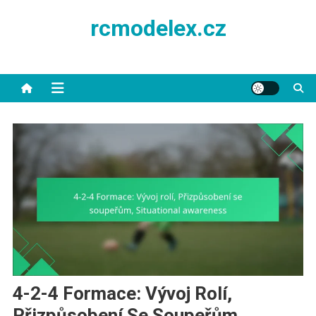
Skip
rcmodelex.cz
to
content
4-2-4 Formace: Vývoj Rolí,
Přizpůsobení Se Soupeřům,