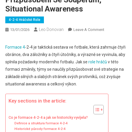
Situational Awareness
4-2-4 Hráčské Role
Leo Donovan
On
13/01/2026
Leave A Comment
4-
2-
Formace 4
-2-4 je taktická sestava ve fotbale, která zahrnuje čtyři
4
obránce, dva záložníky a čtyři útočníky, a výrazně se vyvinula, aby
Formace:
splnila požadavky moderního fotbalu. Jak se
role hráčů
v této
Vývoj
formaci změnily, týmy se naučily přizpůsobovat své strategie na
Rolí,
základě silných a slabých stránek svých protivníků, což zvyšuje
Přizpůsobení
Se
situational awareness a celkový výkon.
Soupeřům,
Situational
Key sections in the article:
Awareness
Co je formace 4-2-4 a jak se historicky vyvíjela?
Definice a struktura formace 4-2-4
Historické původy formace 4-2-4