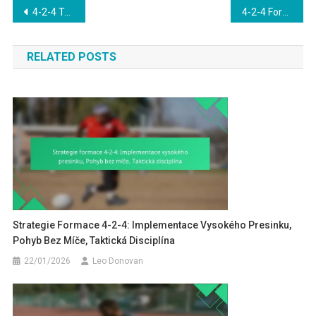
Post
4-2-4 Taktiky formace: Útočná šířka, Defenzivní hloubka, Středová trojúhelníky
4-2-4 Formace: Role středního obránce, Přiřazení k označování, Distribuce míče
navigation
RELATED POSTS
Strategie Formace 4-2-4: Implementace Vysokého Presinku,
Pohyb Bez Míče, Taktická Disciplína
22/01/2026
Leo Donovan