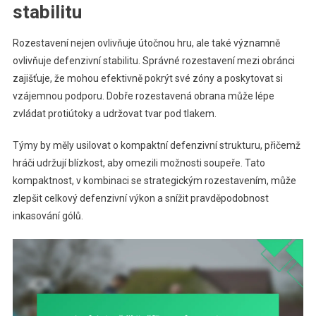
stabilitu
Rozestavení nejen ovlivňuje útočnou hru, ale také významně
ovlivňuje defenzivní stabilitu. Správné rozestavení mezi obránci
zajišťuje, že mohou efektivně pokrýt své zóny a poskytovat si
vzájemnou podporu. Dobře rozestavená obrana může lépe
zvládat protiútoky a udržovat tvar pod tlakem.
Týmy by měly usilovat o kompaktní defenzivní strukturu, přičemž
hráči udržují blízkost, aby omezili možnosti soupeře. Tato
kompaktnost, v kombinaci se strategickým rozestavením, může
zlepšit celkový defenzivní výkon a snížit pravděpodobnost
inkasování gólů.