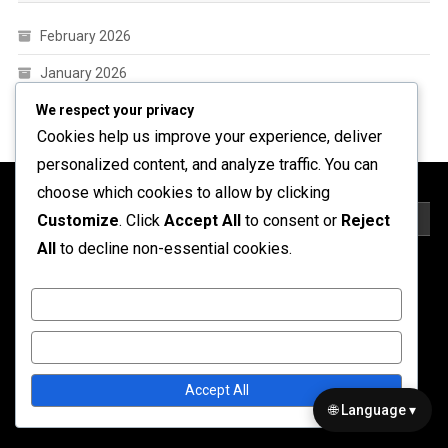
February 2026
January 2026
We respect your privacy
Cookies help us improve your experience, deliver
personalized content, and analyze traffic. You can
choose which cookies to allow by clicking
PRÁVNÍ INFORMACE
Customize
. Click
Accept All
to consent or
Reject
All
to decline non-essential cookies.
Cookies a sledování
Customize
Kdo jsme
Podmínky služby
Reject All
Spojte se s námi
Accept All
🌐 Language ▾
Zásady ochrany osobních údajů