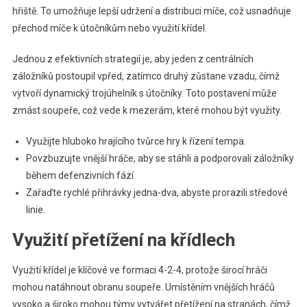
hřiště. To umožňuje lepší udržení a distribuci míče, což usnadňuje
přechod míče k útočníkům nebo využití křídel.
Jednou z efektivních strategií je, aby jeden z centrálních
záložníků postoupil vpřed, zatímco druhý zůstane vzadu, čímž
vytvoří dynamický trojúhelník s útočníky. Toto postavení může
zmást soupeře, což vede k mezerám, které mohou být využity.
Využijte hluboko hrajícího tvůrce hry k řízení tempa.
Povzbuzujte vnější hráče, aby se stáhli a podporovali záložníky
během defenzivních fází.
Zařaďte rychlé přihrávky jedna-dva, abyste prorazili středové
linie.
Využití přetížení na křídlech
Využití křídel je klíčové ve formaci 4-2-4, protože širocí hráči
mohou natáhnout obranu soupeře. Umístěním vnějších hráčů
vysoko a široko mohou týmy vytvářet přetížení na stranách, čímž