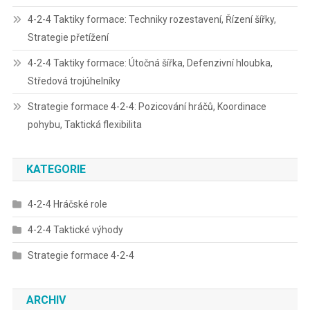
4-2-4 Taktiky formace: Techniky rozestavení, Řízení šířky,
Strategie přetížení
4-2-4 Taktiky formace: Útočná šířka, Defenzivní hloubka,
Středová trojúhelníky
Strategie formace 4-2-4: Pozicování hráčů, Koordinace
pohybu, Taktická flexibilita
KATEGORIE
4-2-4 Hráčské role
4-2-4 Taktické výhody
Strategie formace 4-2-4
ARCHIV