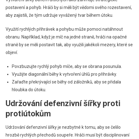
postavení a pohyb. Hráči by si měli být vědomi svého rozestavení,
aby zajistili, že tým udržuje vyvážený tvar během útoku.
Využití rychlých přihrávek a pohybu může pomoci natáhnout
obranu. Například, když je míč na jedné straně, hráči na opačné
straně by se měli postavit tak, aby využili jakékoli mezery, které se
objeví.
Povzbuzujte rychlý pohyb míče, aby se obrana posunula.
Využijte diagonální běhy k vytvoření úhlů pro přihrávky.
Zařaďte překrývající se běhy od záložníků, aby se přidala
hloubka do útoku.
Udržování defenzivní šířky proti
protiútokům
Udržování defenzivní šířky je nezbytné k tomu, aby se čelilo
hrozbě rychlých přechodů soupeře. Hráči musí být disciplinovaní