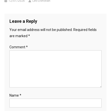
12/01/2026
Leo Donovan
Leave a Reply
Your email address will not be published.
Required fields
are marked
*
Comment
*
Name
*