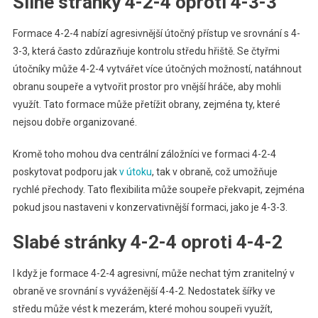
Silné stránky 4-2-4 oproti 4-3-3
Formace 4-2-4 nabízí agresivnější útočný přístup ve srovnání s 4-
3-3, která často zdůrazňuje kontrolu středu hřiště. Se čtyřmi
útočníky může 4-2-4 vytvářet více útočných možností, natáhnout
obranu soupeře a vytvořit prostor pro vnější hráče, aby mohli
využít. Tato formace může přetížit obrany, zejména ty, které
nejsou dobře organizované.
Kromě toho mohou dva centrální záložníci ve formaci 4-2-4
poskytovat podporu jak
v útoku
, tak v obraně, což umožňuje
rychlé přechody. Tato flexibilita může soupeře překvapit, zejména
pokud jsou nastaveni v konzervativnější formaci, jako je 4-3-3.
Slabé stránky 4-2-4 oproti 4-4-2
I když je formace 4-2-4 agresivní, může nechat tým zranitelný v
obraně ve srovnání s vyváženější 4-4-2. Nedostatek šířky ve
středu může vést k mezerám, které mohou soupeři využít,