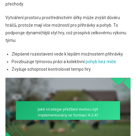
přechody.
Vytváření prostoru prostřednictvím šířky může zvýšit důvěru
hráčů, protože mají více možností pro přihrávky a pohyb. To
podporuje dynamičtější styl hry, což prospívá celkovému výkonu
týmu.
Zlepšené rozestavení vede k lepším možnostem přihrávky.
Povzbuzuje týmovou práci a kolektivní
pohyb bez míče
.
Zvyšuje schopnost kontrolovat tempo hry.