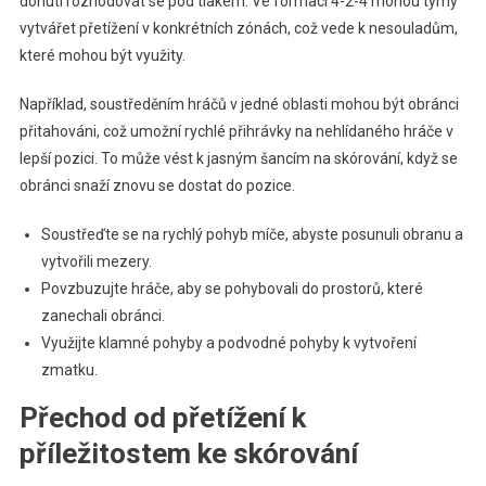
donutí rozhodovat se pod tlakem. Ve formaci 4-2-4 mohou týmy
vytvářet přetížení v konkrétních zónách, což vede k nesouladům,
které mohou být využity.
Například, soustředěním hráčů v jedné oblasti mohou být obránci
přitahováni, což umožní rychlé přihrávky na nehlídaného hráče v
lepší pozici. To může vést k jasným šancím na skórování, když se
obránci snaží znovu se dostat do pozice.
Soustřeďte se na rychlý pohyb míče, abyste posunuli obranu a
vytvořili mezery.
Povzbuzujte hráče, aby se pohybovali do prostorů, které
zanechali obránci.
Využijte klamné pohyby a podvodné pohyby k vytvoření
zmatku.
Přechod od přetížení k
příležitostem ke skórování