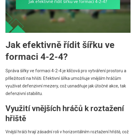
Jak efektivně řídit šířku ve
formaci 4-2-4?
Správa šířky ve formaci 4-2-4 je klíčová pro vytváření prostoru a
příležitostí na hřišti. Efektivní šířka umožňuje vnějším hráčům
využívat defenzivní mezery, což usnadňuje jak útočné akce, tak
defenzivní stabilitu.
Využití vnějších hráčů k roztažení
hřiště
Vnější hráči hrají zásadní roli v horizontálním roztažení hřiště, což