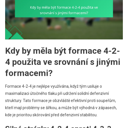
Kdy by měla být formace 4-2-
4 použita ve srovnání s jinými
formacemi?
Formace 4-2-4 je nejlépe využívána, když tým usiluje o
maximalizaci útočného tlaku při udržení solidní defenzivní
struktury. Tato formace je obzvláště efektivní proti soupeřům,
kteří mají problémy se šířkou, a může být výhodná v zápasech,
kde je prioritou skórování před defenzivní stabilitou.