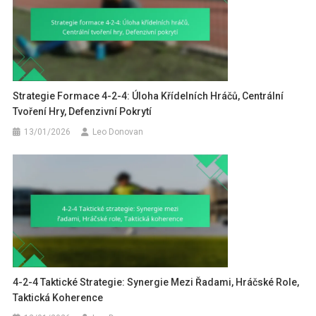
Strategie Formace 4-2-4: Úloha Křídelních Hráčů, Centrální
Tvoření Hry, Defenzivní Pokrytí
13/01/2026
Leo Donovan
4-2-4 Taktické Strategie: Synergie Mezi Řadami, Hráčské Role,
Taktická Koherence