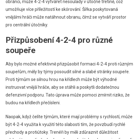
obránci, může 4-2-4 vytvářet nesoulady v útočné třetině, což
umožňuje více příležitostí ke skórování. Šířka poskytovaná
vnějšími hráči může natáhnout obranu, čímž se vytváří prostor
pro centrální útočníky.
Přizpůsobení 4-2-4 pro různé
soupeře
Aby bylo možné efektivně přizpůsobit formaci 4-2-4 proti různým
soupeřům, měly by týmy posoudit silné a slabé stránky soupeře.
Proti týmům se silnou hrou na křídlech může být výhodné
instruovat vnější hráče, aby se stáhli a poskytli dodatečnou
defenzivní podporu. Tato úprava může pomoci zmírnit riziko, že
budou na křídlech přečísleni.
Naopak, když čelíte týmům, které mají problémy s rychlostí, může
být 4-2-4 využita k využití této slabosti tím, že povzbudí rychlé
přechody a protiútoky. Trenéři by měli zdůraznit důležitost