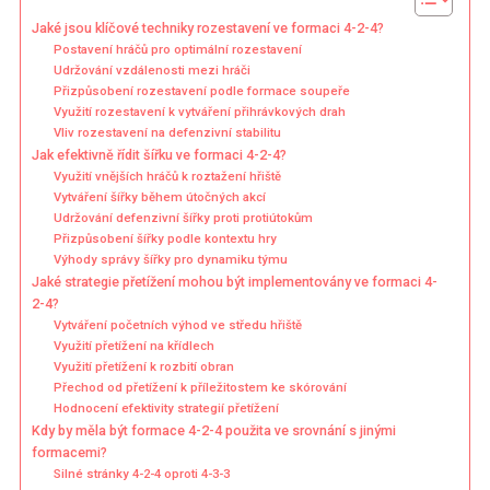
Jaké jsou klíčové techniky rozestavení ve formaci 4-2-4?
Postavení hráčů pro optimální rozestavení
Udržování vzdálenosti mezi hráči
Přizpůsobení rozestavení podle formace soupeře
Využití rozestavení k vytváření přihrávkových drah
Vliv rozestavení na defenzivní stabilitu
Jak efektivně řídit šířku ve formaci 4-2-4?
Využití vnějších hráčů k roztažení hřiště
Vytváření šířky během útočných akcí
Udržování defenzivní šířky proti protiútokům
Přizpůsobení šířky podle kontextu hry
Výhody správy šířky pro dynamiku týmu
Jaké strategie přetížení mohou být implementovány ve formaci 4-
2-4?
Vytváření početních výhod ve středu hřiště
Využití přetížení na křídlech
Využití přetížení k rozbití obran
Přechod od přetížení k příležitostem ke skórování
Hodnocení efektivity strategií přetížení
Kdy by měla být formace 4-2-4 použita ve srovnání s jinými
formacemi?
Silné stránky 4-2-4 oproti 4-3-3