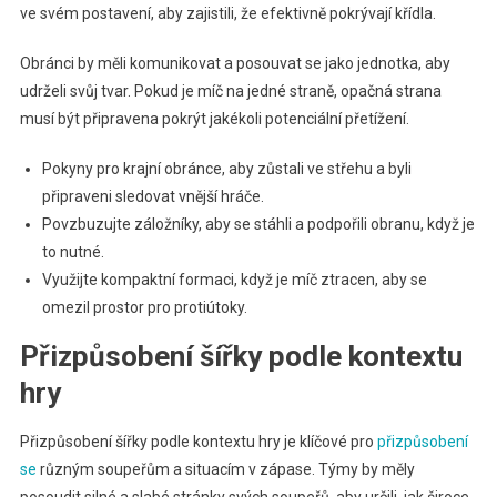
ve svém postavení, aby zajistili, že efektivně pokrývají křídla.
Obránci by měli komunikovat a posouvat se jako jednotka, aby
udrželi svůj tvar. Pokud je míč na jedné straně, opačná strana
musí být připravena pokrýt jakékoli potenciální přetížení.
Pokyny pro krajní obránce, aby zůstali ve střehu a byli
připraveni sledovat vnější hráče.
Povzbuzujte záložníky, aby se stáhli a podpořili obranu, když je
to nutné.
Využijte kompaktní formaci, když je míč ztracen, aby se
omezil prostor pro protiútoky.
Přizpůsobení šířky podle kontextu
hry
Přizpůsobení šířky podle kontextu hry je klíčové pro
přizpůsobení
se
různým soupeřům a situacím v zápase. Týmy by měly
posoudit silné a slabé stránky svých soupeřů, aby určili, jak široce