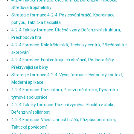
4-2-4 Taktiky formace: Útočná šířka, Defenzivní hloubka,
Středová trojúhelníky
Strategie formace 4-2-4: Pozicování hráčů, Koordinace
pohybu, Taktická flexibilita
4-2-4 Taktiky formace: Útočné vzory, Defenzivní struktura,
Přechodová hra
4-2-4 Formace: Role křídelníků, Techniky centrů, Příležitosti ke
skórování
4-2-4 Formace: Funkce krajních obránců, Podpora šířky,
Překrývající se běhy
Strategie formace 4-2-4: Vývoj formace, Historický kontext,
Moderní aplikace
4-2-4 Formace: Pozicní hra, Porozumění rolím, Dynamika
týmové spolupráce
4-2-4 Taktiky formace: Pozicní výměna, Fluidita v útoku,
Defenzivní solidnost
4-2-4 Formace: Všestrannost hráčů, Přizpůsobení rolím,
Taktické povědomí