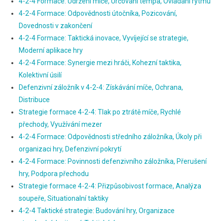
4-2-4 Formace: Udržení míče, Určování tempa, Ovládání rytmu
4-2-4 Formace: Odpovědnosti útočníka, Pozicování,
Dovednosti v zakončení
4-2-4 Formace: Taktická inovace, Vyvíjející se strategie,
Moderní aplikace hry
4-2-4 Formace: Synergie mezi hráči, Kohezní taktika,
Kolektivní úsilí
Defenzivní záložník v 4-2-4: Získávání míče, Ochrana,
Distribuce
Strategie formace 4-2-4: Tlak po ztrátě míče, Rychlé
přechody, Využívání mezer
4-2-4 Formace: Odpovědnosti středního záložníka, Úkoly při
organizaci hry, Defenzivní pokrytí
4-2-4 Formace: Povinnosti defenzivního záložníka, Přerušení
hry, Podpora přechodu
Strategie formace 4-2-4: Přizpůsobivost formace, Analýza
soupeře, Situationalní taktiky
4-2-4 Taktické strategie: Budování hry, Organizace