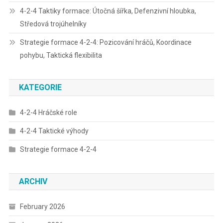
4-2-4 Taktiky formace: Útočná šířka, Defenzivní hloubka,
Středová trojúhelníky
Strategie formace 4-2-4: Pozicování hráčů, Koordinace
pohybu, Taktická flexibilita
KATEGORIE
4-2-4 Hráčské role
4-2-4 Taktické výhody
Strategie formace 4-2-4
ARCHIV
February 2026